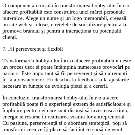
O componentă crucială în transformarea hobby-ului într-o
afacere profitabilă este construirea unei mărci personale
puternice. Alege un nume și un logo memorabil, creează
un site web și folosește rețelele de socializare pentru a-ți
promova brandul și pentru a interacționa cu potențialii
clienți.
7. Fii perseverent și flexibil
Transformarea hobby-ului într-o afacere profitabilă nu este
un proces ușor și poate întâmpina numeroase provocări pe
parcurs. Este important să fii perseverent și să nu renunți
în fața obstacolelor. Fii deschis la feedback și la ajustările
necesare în funcție de evoluția pieței și a cererii.
În concluzie, transformarea hobby-ului într-o afacere
profitabilă poate fi o experiență extrem de satisfăcătoare și
împlinire pentru cei care sunt dispuși să investească timp,
energie și resurse în realizarea visului lor antreprenorial.
Cu pasiune, perseverență și o abordare strategică, poți să
transformi ceea ce îți place să faci într-o sursă de venit