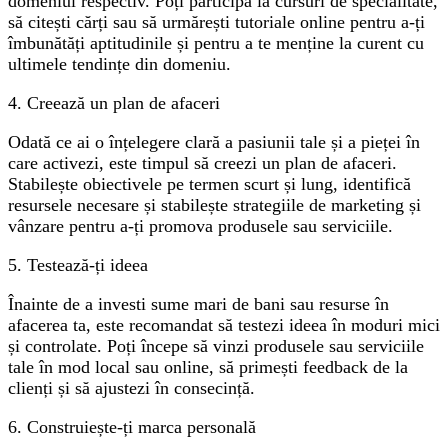
domeniul respectiv. Poți participa la cursuri de specialitate,
să citești cărți sau să urmărești tutoriale online pentru a-ți
îmbunătăți aptitudinile și pentru a te menține la curent cu
ultimele tendințe din domeniu.
4. Creează un plan de afaceri
Odată ce ai o înțelegere clară a pasiunii tale și a pieței în
care activezi, este timpul să creezi un plan de afaceri.
Stabilește obiectivele pe termen scurt și lung, identifică
resursele necesare și stabilește strategiile de marketing și
vânzare pentru a-ți promova produsele sau serviciile.
5. Testează-ți ideea
Înainte de a investi sume mari de bani sau resurse în
afacerea ta, este recomandat să testezi ideea în moduri mici
și controlate. Poți începe să vinzi produsele sau serviciile
tale în mod local sau online, să primești feedback de la
clienți și să ajustezi în consecință.
6. Construiește-ți marca personală