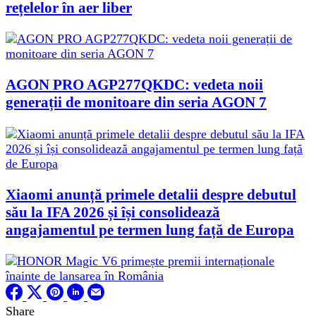
rețelelor în aer liber
AGON PRO AGP277QKDC: vedeta noii
generații de monitoare din seria AGON 7
Xiaomi anunță primele detalii despre debutul
său la IFA 2026 și își consolidează
angajamentul pe termen lung față de Europa
Share