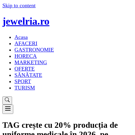
Skip to content
jewelria.ro
Acasa
AFACERI
GASTRONOMIE
HORECA
MARKETING
OFERTE
SĂNĂTATE
SPORT
TURISM
TAG crește cu 20% producția de
uniforme medicale în 2026, pe