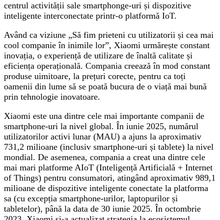
centrul activității sale smartphonge-uri și dispozitive
inteligente interconectate printr-o platformă IoT.
Având ca viziune „Să fim prieteni cu utilizatorii și cea mai
cool companie în inimile lor”, Xiaomi urmărește constant
inovația, o experiență de utilizare de înaltă calitate și
eficiența operațională. Compania creează în mod constant
produse uimitoare, la prețuri corecte, pentru ca toți
oamenii din lume să se poată bucura de o viață mai bună
prin tehnologie inovatoare.
Xiaomi este una dintre cele mai importante companii de
smartphone-uri la nivel global. În iunie 2025, numărul
utilizatorilor activi lunar (MAU) a ajuns la aproximativ
731,2 milioane (inclusiv smartphone-uri și tablete) la nivel
mondial. De asemenea, compania a creat una dintre cele
mai mari platforme AIoT (Inteligență Artificială + Internet
of Things) pentru consumatori, atingând aproximativ 989,1
milioane de dispozitive inteligente conectate la platforma
sa (cu excepția smartphone-urilor, laptopurilor și
tabletelor), până la data de 30 iunie 2025. În octombrie
2023, Xiaomi și-a actualizat strategia la ecosistemul