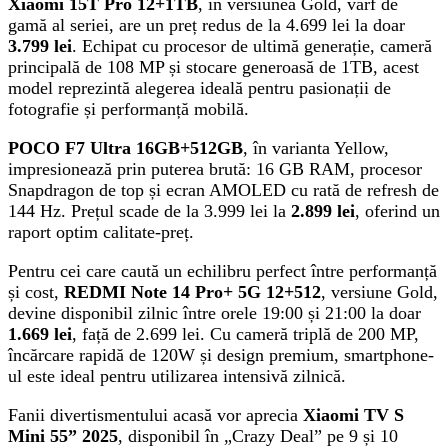
Xiaomi 15T Pro 12+1TB
, în versiunea Gold, vârf de
gamă al seriei, are un preț redus de la 4.699 lei la doar
3.799 lei
. Echipat cu procesor de ultimă generație, cameră
principală de 108 MP și stocare generoasă de 1TB, acest
model reprezintă alegerea ideală pentru pasionații de
fotografie și performanță mobilă.
POCO F7 Ultra 16GB+512GB
, în varianta Yellow,
impresionează prin puterea brută: 16 GB RAM, procesor
Snapdragon de top și ecran AMOLED cu rată de refresh de
144 Hz. Prețul scade de la 3.999 lei la
2.899 lei
, oferind un
raport optim calitate-preț.
Pentru cei care caută un echilibru perfect între performanță
și cost,
REDMI Note 14 Pro+ 5G 12+512
, versiune Gold,
devine disponibil zilnic între orele 19:00 și 21:00 la doar
1.669 lei
, față de 2.699 lei. Cu cameră triplă de 200 MP,
încărcare rapidă de 120W și design premium, smartphone-
ul este ideal pentru utilizarea intensivă zilnică.
Fanii divertismentului acasă vor aprecia
Xiaomi TV S
Mini 55” 2025
, disponibil în „Crazy Deal” pe 9 și 10