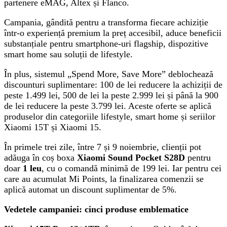
partenere eMAG, Altex și Flanco.
Campania, gândită pentru a transforma fiecare achiziție
într-o experiență premium la preț accesibil, aduce beneficii
substanțiale pentru smartphone-uri flagship, dispozitive
smart home sau soluții de lifestyle.
În plus, sistemul „Spend More, Save More” deblochează
discounturi suplimentare: 100 de lei reducere la achiziții de
peste 1.499 lei, 500 de lei la peste 2.999 lei și până la 900
de lei reducere la peste 3.799 lei. Aceste oferte se aplică
produselor din categoriile lifestyle, smart home și seriilor
Xiaomi 15T și Xiaomi 15.
În primele trei zile, între 7 și 9 noiembrie, clienții pot
adăuga în coș boxa
Xiaomi Sound Pocket S28D
pentru
doar
1 leu
, cu o comandă minimă de 199 lei. Iar pentru cei
care au acumulat Mi Points, la finalizarea comenzii se
aplică automat un discount suplimentar de 5%.
Vedetele campaniei: cinci produse emblematice