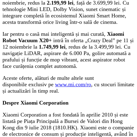
noiembrie, redus la
2.199,99 lei
, față de 3.699,99 lei. Cu
tehnologie Mini LED, Dolby Vision, sunet cinematic și
integrare completă în ecosistemul Xiaomi Smart Home,
acesta transformă orice living într-o sală de cinema.
Iar pentru o casă mai inteligentă și mai curată,
Xiaomi
Robot Vacuum X20+
intră în oferta „Crazy Deal” pe 11 și
12 noiembrie la
1.749,99 lei
, redus de la 3.499,99 lei. Cu
navigație LiDAR, aspirare de 6.000 Pa, golire automată a
prafului și funcție de mop vibrant, acest aspirator robot
face curățenia complet autonomă.
Aceste oferte, alături de multe altele sunt
disponibile exclusiv pe
www.mi.com/ro
, cu stocuri limitate
și actualizări în timp real.
Despre Xiaomi Corporation
Xiaomi Corporation a fost fondată în aprilie 2010 și este
listată pe Piața Principală a Bursei de Valori din Hong
Kong din 9 iulie 2018 (1810.HK). Xiaomi este o companie
de electronice de consum și producție inteligentă, având în