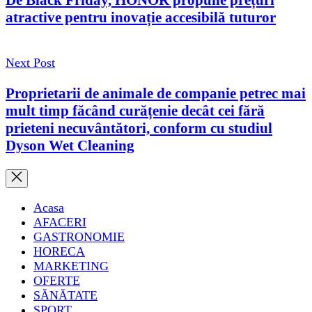
De Black Friday, HONOR propune prețuri
atractive pentru inovație accesibilă tuturor
Next Post
Proprietarii de animale de companie petrec mai
mult timp făcând curățenie decât cei fără
prieteni necuvântători, conform cu studiul
Dyson Wet Cleaning
Acasa
AFACERI
GASTRONOMIE
HORECA
MARKETING
OFERTE
SĂNĂTATE
SPORT